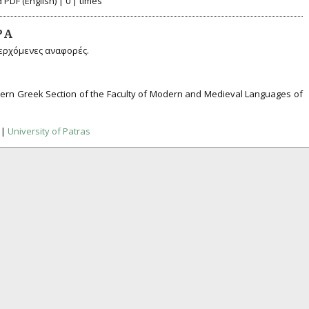
PDF (English) | 0 | times
ΡΆ
ερχόμενες αναφορές.
odern Greek Section of the Faculty of Modern and Medieval Languages of
|
University of Patras