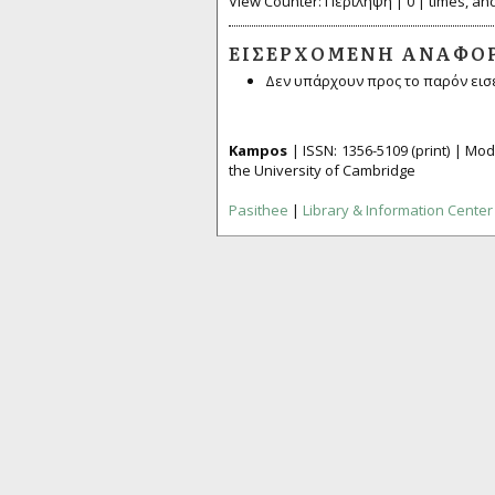
View Counter: Περίληψη | 0 | times, and 
ΕΙΣΕΡΧΌΜΕΝΗ ΑΝΑΦΟ
Δεν υπάρχουν προς το παρόν εισ
Kampos
| ISSN:
1356­-5109
(print) | M
the University of Cambridge
Pasithee
|
Library & Information Center