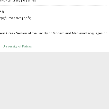
PDF (English) | 0 | times
ΡΆ
ερχόμενες αναφορές.
odern Greek Section of the Faculty of Modern and Medieval Languages of
|
University of Patras