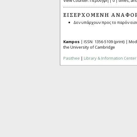
View Counter: Περίληψη | 0 | times, and 
ΕΙΣΕΡΧΌΜΕΝΗ ΑΝΑΦΟ
Δεν υπάρχουν προς το παρόν εισ
Kampos
| ISSN:
1356­-5109
(print) | M
the University of Cambridge
Pasithee
|
Library & Information Center